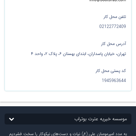
تلفن محل کار
02122772409
آدرس محل کار
تهران، خیابان پاسداران، ابتدای بهستان ۶، پلاک ۲، واحد ۴
کد پستی محل کار
1945963644
موسسه خیریه عترت بوتراب
به مدد امیرمومنان علی (ع) نیات و دست‏‌های نیکوکار را سخت فشردیم