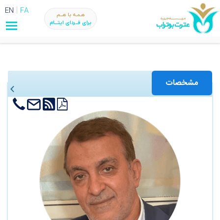
EN
FA
هـمـه با هــم
برای فــردای ایتـــام
مشخصات