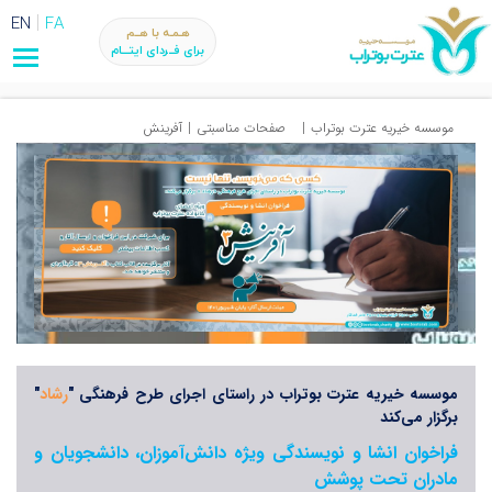
EN
FA
هـمـه با هــم
برای فــردای ایتـــام
موسسه خیریه عترت بوتراب
|
صفحات مناسبتی
|
آفرینش
موسسه خیریه عترت بوتراب در راستای اجرای طرح فرهنگی "
رشاد
"
برگزار می‌کند
فراخوان انشا و نویسندگی ویژه دانش‌آموزان، دانشجویان و
مادران تحت پوشش