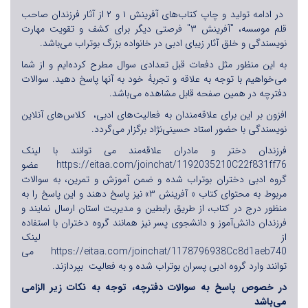
در ادامه تولید و چاپ کتاب‌های آفرینش ۱ و ۲ از آثار فرزندان صاحب
قلم موسسه، "آفرینش ۳" فرصتی دیگر برای کشف و تقویت مهارت
نویسندگی و خلق آثار زیبای ادبی در خانواده بزرگ بوتراب می‌باشد.
به این منظور مثل دفعات قبل تعدادی سوال مطرح کرده‌ایم و از شما
می‌خواهیم با توجه به علاقه و تجربۀ خود به آنها پاسخ دهید
. سوالات
دفترچه در همین صفحه قابل مشاهده می‌باشد.
افزون بر این برای علاقه‌مندان به فعالیت‌های ادبی، کلاس‌های آنلاین
نویسندگی با حضور استاد حسینی‌نژاد برگزار می‌گردد.
فرزندان دختر و مادران علاقه‌مند می توانند با لینک
https://eitaa.com/joinchat/1192035210C22f831ff76
عضو
گروه ادبی دختران بوتراب شده و ضمن آموزش و تمرین، به سوالات
مربوط به محتوای کتاب « آفرینش ۳» نیز پاسخ دهند و این پاسخ را به
منظور درج در کتاب، از طریق رابطین و مدیریت استان ارسال نمایند و
فرزندان دانش‌آموز و دانشجوی پسر نیز همانند گروه دختران با استفاده
از لینک
https://eitaa.com/joinchat/1178796938Cc8d1aeb740
می
توانند وارد گروه ادبی پسران بوتراب شده و به فعالیت بپردازند.
در خصوص پاسخ به سوالات دفترچه، توجه به نکات زیر الزامی
می‌باشد