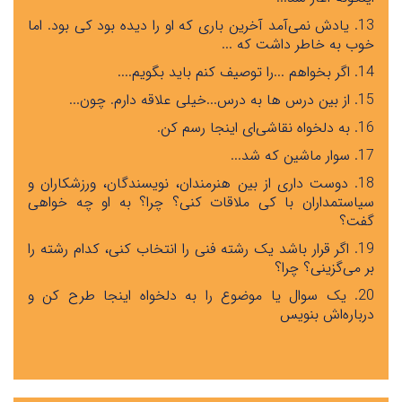
13. یادش نمی‌آمد آخرین باری که او را دیده بود کی بود
.
اما
خوب به خاطر داشت که
...
14. اگر بخواهم
...
را توصیف کنم باید بگویم
....
15. از بین درس ها به درس
...
خیلی علاقه دارم
.
چون
...
16. به دلخواه نقاشی‌ای اینجا رسم کن
.
17. سوار ماشین که شد
...
18. دوست داری از بین هنرمندان، نویسندگان، ورزشکاران و
سیاستمداران با کی ملاقات کنی؟ چرا؟ به او چه خواهی
گفت؟
19. اگر قرار باشد یک رشته فنی را انتخاب کنی، کدام رشته را
بر می‌گزینی؟ چرا؟
20. یک سوال یا موضوع را به دلخواه اینجا طرح کن و
درباره‌اش بنویس