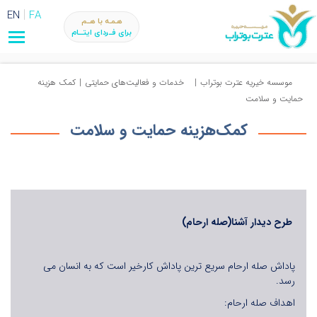
EN
FA
هـمـه با هــم
برای فــردای ایتـــام
موسسه خیریه عترت بوتراب
|
خدمات و فعالیت‌های حمایتی
|
کمک هزینه
حمایت و سلامت
کمک‌هزینه حمایت و سلامت
طرح دیدار آشنا(صله ارحام)
پاداش صله ارحام سریع ترین پاداش کارخیر است که به انسان می
رسد.
اهداف صله ارحام: