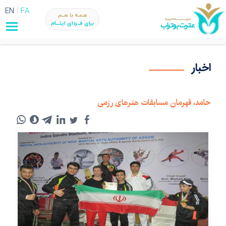
EN
FA
هـمـه با هــم
برای فــردای ایتـــام
اخبار
حامد، قهرمان مسابقات هنرهای رزمی