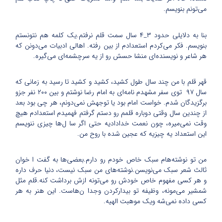
می‌تونم بنویسم.
بنا به دلایلی حدود ۳_۴ سال سمت قلم نرفتم.یک کلمه هم نتونستم
بنویسم. فکر می‌کردم استعدادم از بین رفته. اهالی ادبیات می‌دونن که
هر شاعر و نویسنده‌ای منشا حسش رو از یه سرچشمه‌ای می‌گیره.
قهر قلم با من چند سال طول کشید، کشید و کشید تا رسید به زمانی که
سال ۹۷ توی سفر مشهدم نامه‌ای به امام رضا نوشتم و بین ۲۰۰ نفر جزو
برگزیدگان شدم. خواست امام بود یا توجهش نمی‌دونم، هر چی بود بعد
از چندین سال وقتی دوباره قلمم رو دستم گرفتم فهمیدم استعدادم هیچ
وقت نمی‌میره، چون نعمت خدادادیه حتی اگر سا ل‌ها چیزی ننویسم
این استعداد یه چیزیه که عجین شده با روح من.
من تو نوشته‌هام سبک خاص خودم رو دارم.بعضی‌ها به گفت ا خوان
ثالث شعر سبک می‌نویسن.نوشته‌های من سبک نیست، دنیا حرف داره
و هر کسی مفهوم خاص خودش رو می‌تونه ازش برداشت کنه.قلم مثل
شمشیر می‌مونه، وظیفه تو بیدارکردن وجدا ن‌هاست. این هنر به هر
کسی داده نمی‌شه ویک موهبت الهیه.