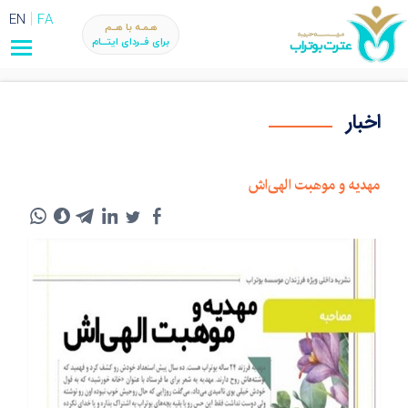
EN
FA
هـمـه با هــم
برای فــردای ایتـــام
اخبار
مهدیه و موهبت الهی‌اش