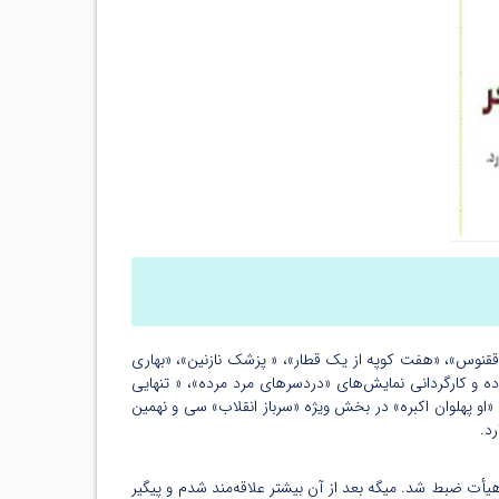
پایان ققنوس»، «هفت کوپه از یک قطار»، « پزشک نازنین»، «بهاری
ده و کارگردانی نمایش‌های «دردسرهای مرد مرده»، « تنهایی
مایش «او پهلوان اکبره» در بخش ویژه «سرباز انقلاب» سی و نهمین
ه در نقش یک نوجوان بازی کنه که ۹۰ قسمت از برنامه برای بچه‌های هیأت ضبط شد. میگه بعد از آن بیشتر علاقه‌مند شدم و پیگیر