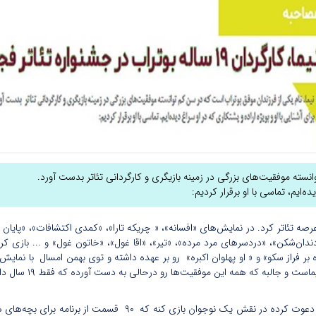
نسته موفقیت‌های بزرگی در زمینه بازیگری و کارگردانی تئاتر بدست آورد.
ده‌ایم، تماسی با او برقرار کردیم:
عالیت در عرصه تئاتر کرد. در نمایش‌های «افسانه»، « چریکه تارا»، «کمدی اکتشافات»، «
ندان‌شکن»، «دردسرهای مرد مرده»، «تیر»، «اقا غول»، «خاتون غول» و ... بازی کر
، «ایستاده بر فراز سکو» و « او پهلوان اکبره» رو بر عهده داشته و توی بهمن امسال با ن
و جالبه که همه این موفقیت‌ها رو درحالی به دست آورده که فقط ۱۹ سال دارد.
از ۶ سالگی تعزیه رو شروع کرده و بعد از آن صد اوسیما ازش دعوت کرد