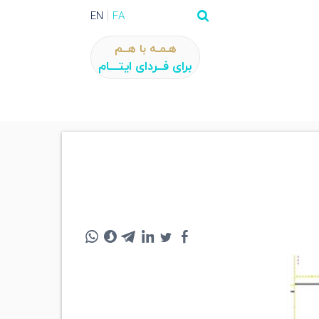
EN
FA
هـمـه با هــم
برای فــردای ایتـــام