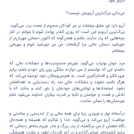
تاریخ شود.
می‌دانی بزرگ‌ترین آرزویش چیست؟
آرزو دارد نور عشق بیفشاند بر سر کودکان محروم از نعمت پدر. می‌گوید:
بزرگ‌ترین آرزویم این است که روزی آنقدر پولدار شوم تا بتوانم در کنار
بچه‌هایی که پدر ندارند، باشم و همان‌گونه که اکنون دستانی مهربان‌تر از
خورشید دستان خالی مرا گرفته‌اند، من نیز خورشید شوم و مهربانی
بیفشانم.
مرد جوان بوتراب می‌گوید علیرغم محدودیت‌ها و مشکلات مالی که
داشتم، این که توانستم از سن دوازده سالگی روی پای خودم باشم، برایم
غرور انگیز و افتخارآفرین است. به هم‌سن‌وسالان خود توصیه می‌کند که
هرگز ناامید نشوند و مشکلات مالی سد راه دست‌یابی به اهدافشان
نشود. استعدادها و توانایی‌های خودشان را باور کنند و بدانند که با
تلاش و همت و خواستن و تکیه بر قدرت بیکران خداوند می‌شود تمام
غیرممکن‌ها را ممکن ساخت.
درآستانه بهار و نوروزی زیبا برای همه سالی پر از تندرستی و سلامتی و
موفقیت آرزو می‌کند و می‌گوید خدا را شاکرم که همیشه و همه‌حال
نگاه لطفش از من برنگشته، از پدر بزرگ و مادر عزیزم بخاطر زحماتی که
برایم کشیده‌اند سپاس‌گذارم و در آخر قدردان لطف و عنایت همیشگی