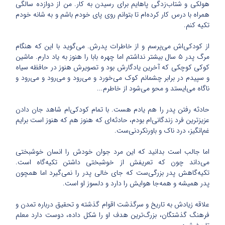
هولکی و شتاب‌زدگی پاهایم برای رسیدن به کار. من از دوازده سالگی
همراه با درس کار کرده‌ام تا بتوانم روی پای خودم باشم و به شانه خودم
تکیه کنم.
از کودکی‌اش می‌پرسم و از خاطرات پدرش. می‌گوید با این که هنگام
مرگ پدر ۵ سال بیشتر نداشتم اما چهره بابا را هنوز به یاد دارم. ماشین
کوکی کوچکی که آخرین یادگارش بود و تصویرش هنوز در حافظه سیاه
و سپیدم در برابر چشمانم کوک می‌خورد و می‌رود و می‌رود و می‌رود و
ناگاه می‌ایستد و محو می‌شود از خاطرم...
حادثه رفتن پدر را هم یادم هست. با تمام کودکی‌ام شاهد جان دادن
عزیز‌ترین فرد زندگانی‌ام بودم، حادثه‌ای که هنوز هم که هنوز است برایم
غم‌انگیز، درد ناک و باورنکردنی‌ست.
اما جالب است بدانید که این مرد جوان خودش را انسان خوشبختی
می‌داند چون که تعریفش از خوشبختی داشتن تکیه‌گاه است.
تکیه‌گاهش پدر بزرگی‌ست که جای خالی پدر را نمی‌گیرد اما همچون
پدر همیشه و همه‌جا هوایش را دارد و دلسوز او است.
علاقه زیادش به تاریخ و سرگذشت اقوام گذشته و تحقیق درباره تمدن و
فرهنگ گذشتگان، بزرگ‌ترین هدف او را شکل داده، دوست دارد معلم