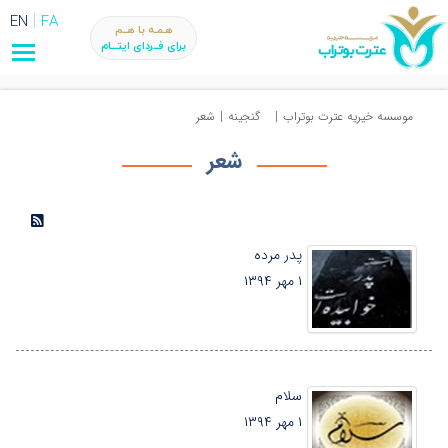
EN
FA
هـمـه با هــم
برای فــردای ایتـــام
موسسه خیریه عترت بوتراب
|
گنجینه
|
شعر
شعر
پدر مرده
۱ مهر ۱۳۹۴
سلام
۱ مهر ۱۳۹۴