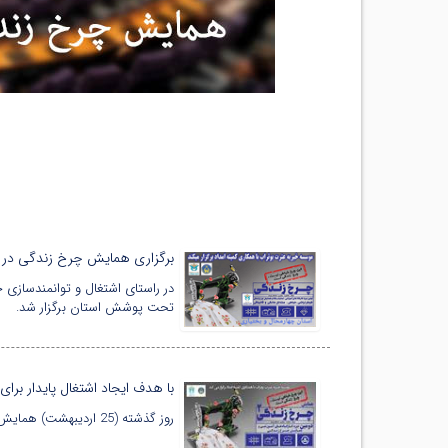
برگزاری همایش چرخ زندگی در اس
تحت پوشش استان برگزار شد.
با هدف ایجاد اشتغال پایدار برای
روز گذشته (25 اردیبهشت) همایش چرخ زندگی برای 400 تن از مادران و دختران تحت‌پوشش موسسه خیریه عترت بوتراب در شهرستان ارومیه برگزار شد.