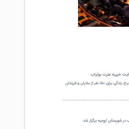
ایت خیریه عترت بوتراب
در راستای اشتغال و توانمندسازی خانواده‌های تحت حمایت خیریه عترت بوتراب در استان چهارمحال و بختیاری، همایش چرخ زندگی برای ۱۵۰ نفر از مادران و فرزندان