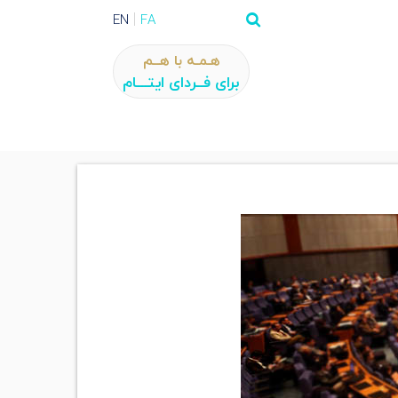
EN
FA
هـمـه با هــم
برای فــردای ایتـــام