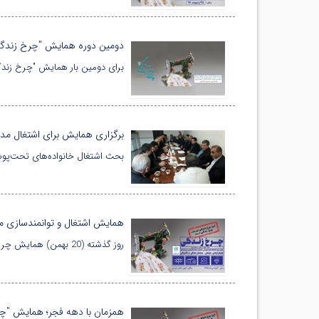
دومین دوره همایش "چرخ زندگی" 
برای دومین بار همایش "چرخ زندگ
برگزاری همایش برای اشتغال م
بحث اشتغال خانواده‌های تحت‌پو
همایش اشتغال و توانمندسازی م
روز گذشته (20 بهمن) همایش چرخ زندگی برای 500 تن از مادران تحت‌پوشش موسسه خیریه عترت بوتراب در شهرستان خوی برگزار شد.
همزمان با دهه فجر؛ همایش "چر