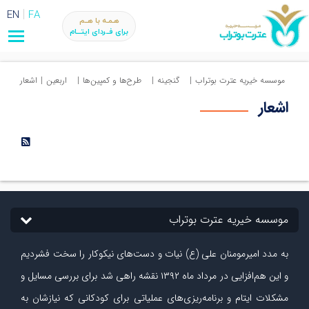
EN
FA
هـمـه با هــم
برای فــردای ایتـــام
موسسه خیریه عترت بوتراب
|
گنجینه
|
طرح‌ها و کمپین‌ها
|
اربعین
|
اشعار
اشعار
موسسه خیریه عترت بوتراب
به مدد امیرمومنان علی (ع) نیات و دست‏‌های نیکوکار را سخت فشردیم
و این هم‌افزایی در مرداد ماه ۱۳۹۲ نقشه راهی شد برای بررسی مسایل و
مشکلات ایتام و برنامه‌ریزی‏‌های عملیاتی برای کودکانی که نیازشان به