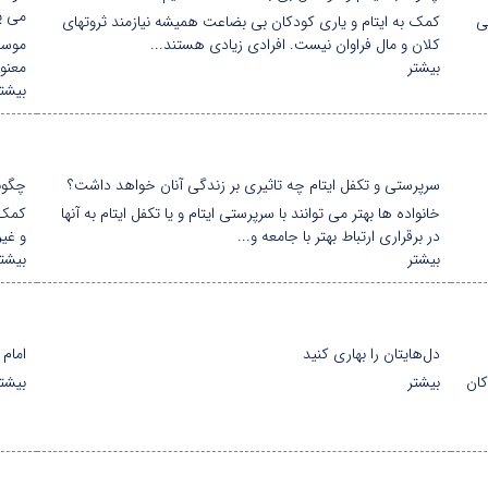
می پر
ی
کمک به ایتام و یاری کودکان بی بضاعت همیشه نیازمند ثروتهای
کلان و مال فراوان نیست. افرادی زیادی هستند...
موسس
بیشتر
معنو
بیشتر
سرپرستی و تکفل ایتام چه تاثیری بر زندگی آنان خواهد داشت؟
چگونه
خانواده ها بهتر می توانند با سرپرستی ایتام و یا تکفل ایتام به آنها
کمک 
در برقراری ارتباط بهتر با جامعه و...
و غی
بیشتر
بیشتر
دل‌هایتان را بهاری کنید
امام 
کان
بیشتر
بیشتر