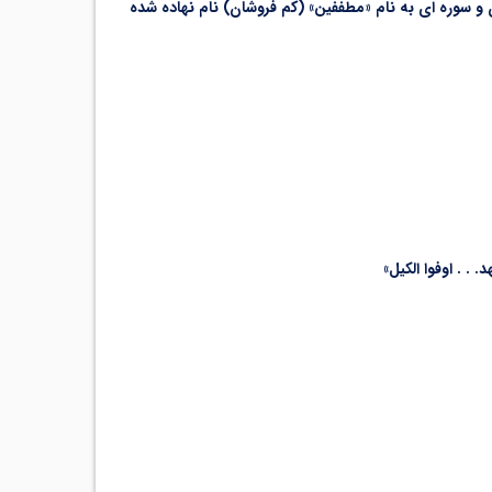
ر معاملات، چنان مهم است که قرآن بارها بر آن تأکید کرده وبزرگ ترین آیه قرآن، [7] مربوط به آن و سوره ای به نام «مطففّین» (کم فروشان) نام نهاده شده