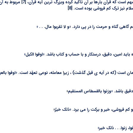
مسائل داد وستد و رعایت حقوق مردم د
م نیز ترک کم فروشی بوده است. [8]
ی گناه و حرمت را در پی دارد. «و لا تقربوا مال. . . »