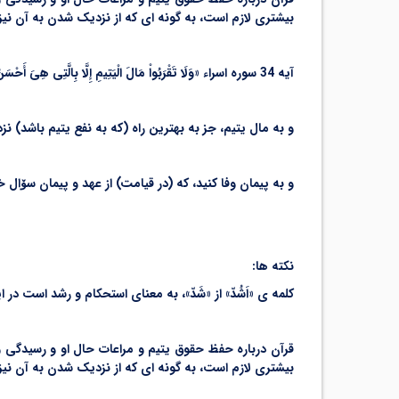
بیشتری لازم است، به گونه ای که از نزدیک شدن به آن نی
آیه 34 سوره اسراء «وَلَا تَقْرَبُواْ مَالَ الْیَتِیمِ إِلَّا بِالَّتِی هِیَ أَحْسَنُ حَتَّی یَبْلُغَ أَشُدَّهُ وَ أَوْفُواْ بِالْعَهْدِ إِنَّ الْعَهْدَ کَانَ مَسْئُولاً »
و به مال یتیم، جز به بهترین راه (که به نفع یتیم باشد) نز
و به پیمان وفا کنید، که (در قیامت) از عهد و پیمان س
ۆ
ال خ
نکته ها:
کلمه ی «اَشُدّ» از «شَدّ»، به معنای استحکام و رشد است
قرآن درباره حفظ حقوق یتیم و مراعات حال او و رسیدگی و
بیشتری لازم است، به گونه ای که از نزدیک شدن به آن نیز