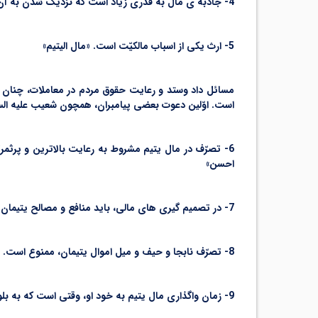
4- جاذبه ی مال به قدری زیاد است که نزدیک شدن به آن هم گاهی گناه و حرمت را در پی دارد. «و لا تقربوا مال. . . »
5- ارث یکی از اسباب مالکیّت است. «مال الیتیم»
مسائل داد وستد و رعایت حقوق مردم در معاملات، چنان مه
است. اوّلین دعوت بعضی پیامبران، همچون شعیب علیه الس
6- تصرّف در مال یتیم مشروط به رعایت بالاترین و پرثمرتر
احسن»
7- در تصمیم گیری های مالی، باید منافع و مصالح یتیمان مراعات شود. «الاّ بالّتی هی احسن»
8- تصرّف نابجا و حیف و میل اموال یتیمان، ممنوع است. «لاتقربوا. . . الاّ بالّتی هی احسن»
9- زمان واگذاری مال یتیم به خود او، وقتی است که به بلوغ فکری و اقتصادی و جسمی برسد. «حتّی یبلغ اشدّه»