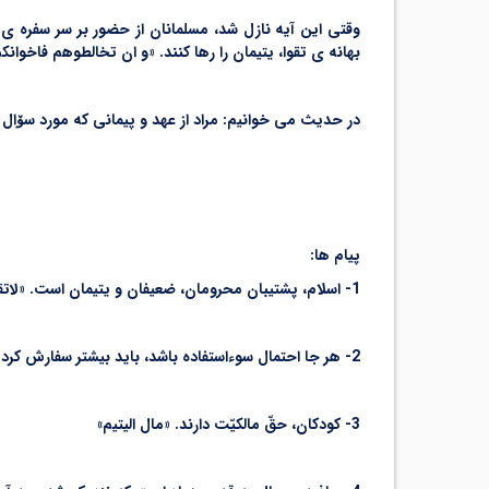
وقتی این آیه نازل شد، مسلمانان از حضور بر سر سفره ی ای
بهانه ی تقوا، یتیمان را رها کنند. «و ان تخالطوهم فاخوانکم و
در حدیث می خوانیم: مراد از عهد و پیمانی که مورد س
ۆ
ال 
پیام ها:
1- اسلام، پشتیبان محرومان، ضعیفان و یتیمان است. «لاتقربوا مال الیتیم»
2- هر جا احتمال سوءاستفاده باشد، باید بیشتر سفارش کرد. [4] «لا تقربوا مال الیتیم»
3- کودکان، حقّ مالکیّت دارند. «مال الیتیم»