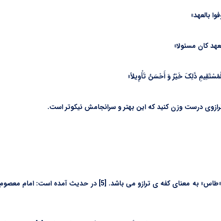
ا ترازوی درست وزن کنید که این بهتر و سرانجامش نیکوتر است.
«قِسطاس» ، از ترکیب دو کلمه ی «قِسط» به معنای عدل و «طاس» به معنا