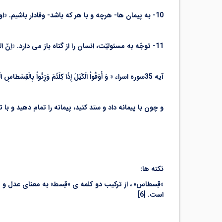
10- به پیمان ها- هرچه و با هر که باشد- وفادار باشیم. «اوفوا بالعهد»
11- توجّه به مسئولیّت، انسان را از گناه باز می دارد. «اِنّ العهد کان مسئولا»
آیه 35سوره اسراء « وَ أَوْفُواْ الْکَیْلَ إِذَا کِلْتُمْ وَزِنُواْ بِالْقِسْطاسِ الْمُسْتَقِیمِ ذَلِکَ خَیْرٌ وَ أَحْسَنُ تَأْوِیلاً»
و چون با پیمانه داد و ستد کنید، پیمانه را تمام دهید و ب
نکته ها:
است. [6]