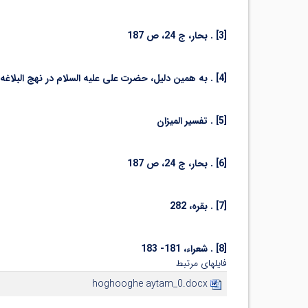
[3] . بحار، ج 24، ص 187
[4] . به همین دلیل، حضرت علی علیه السلام در نهج البلاغه، در مورد رعایت حقوق اجیر، کشاورز، زن و یتیم، سفارش بیشتری کرده است. مانند: «اللّه اللّه فی الایتام» نهج البلاغه، نامه 47
[5] . تفسیر المیزان
[6] . بحار، ج 24، ص 187
[7] . بقره، 282
[8] . شعراء، 181- 183
فایلهای مرتبط
hoghooghe aytam_0.docx