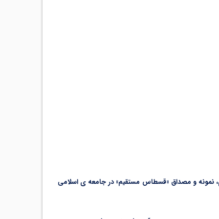
ی کفه ی ترازو می باشد. [5] در حدیث آمده است: امام معصوم، نمونه و مصداق «قسطاس مستقیم» در جامعه ی اسلامی