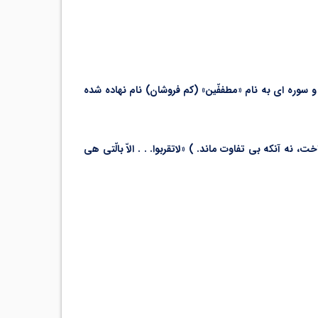
 سوره ای به نام «مطففّین» (کم فروشان) نام نهاده شده
نه آنکه بی تفاوت ماند. ) «لاتقربوا. . . الاّ بالّتی هی