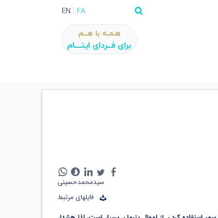
EN
FA
هـمـه با هــم
برای فــردای ایتـــام
سیدمحمدحسینی
فایلهای مرتبط
ء استفاده کردن از اموال یتیمان بسیار است، لذا هشدار