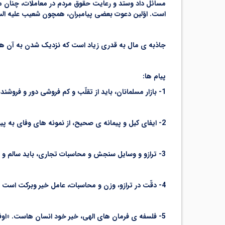
است. اوّلین دعوت بعضی پیامبران، همچون شعیب علیه السلا
جاذبه ی مال به قدری زیاد است که نزدیک شدن به آن هم گاه
پیام ها:
1- بازار مسلمانان، باید از تقلّب و کم فروشی دور و فروشنده باید امین، دقیق، درستکار و با حساب و کتاب باشد. «اوفوا الکیل»
2- ایفای کیل و پیمانه ی صحیح، از نمونه های وفای به پیمان است (که در آیه ی قبل گذشت) ، زیرا معامله، نوعی تعهّد است. «اوفوا بالعهد. . . اوفوا الکیل»
3- ترازو و وسایل سنجش و محاسبات تجاری، باید سالم و دقیق باشد. «وزنوا بالقسطاس المستقیم»
4- دقّت در ترازو، وزن و محاسبات، عامل خیر وبرکت است و کم فروشی، خیر و برکت را می برد. «ذلک خیرٌ»
5- فلسفه ی فرمان های الهی، خیر خود انسان هاست. «اوفوا، زنوا. . . ذلک خیر»