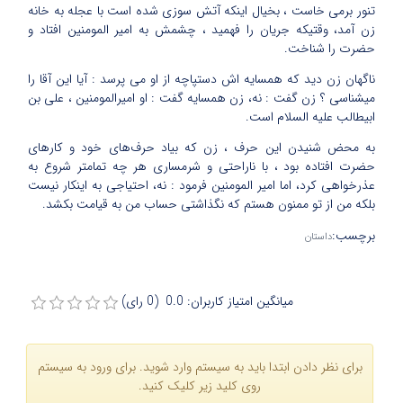
تنور برمى خاست ، بخیال اینکه‏ آتش سوزى شده است با عجله به خانه
زن آمد، وقتیکه جریان را فهمید ، چشمش به امیر المومنین‏ افتاد و
حضرت را شناخت.
ناگهان زن دید که‏ همسایه اش دستپاچه از او مى پرسد : آیا این آقا را
میشناسى ؟ زن گفت
:
نه، زن همسایه گفت : او امیرالمومنین ، على بن
ابیطالب علیه السلام‏ است‏.
به محض شنیدن این حرف ، زن که بیاد حرف‌هاى‏ خود و کارهاى
حضرت افتاده بود ، با ناراحتى و شرمسارى هر چه تمامتر شروع به
عذرخواهى کرد، اما امیر المومنین فرمود : نه، احتیاجى به اینکار نیست
بلکه من از تو ممنون هستم که نگذاشتى حساب‏ من به قیامت بکشد.
برچسب
:
داستان
میانگین امتیاز کاربران: 0.0 (0 رای)
برای نظر دادن ابتدا باید به سیستم وارد شوید. برای ورود به سیستم
روی کلید زیر کلیک کنید.