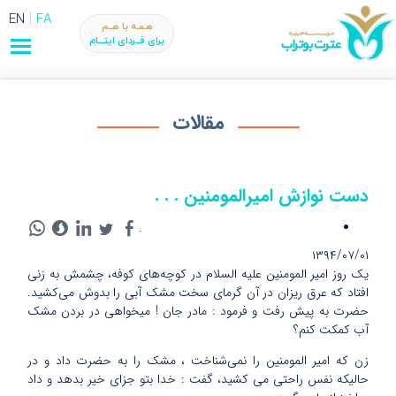
EN
FA
هـمـه با هــم
برای فــردای ایتـــام
مقالات
دست نوازش امیرالمومنین . . .
.
۱۳۹۴/۰۷/۰۱
یک روز امیر المومنین علیه‏ السلام در کوچه‌هاى کوفه، چشمش به زنى
افتاد که عرق ریزان در آن گرماى سخت مشک آبى را بدوش‏ می‌کشید.
حضرت به پیش رفت و فرمود : مادر جان ! میخواهى در بردن مشک
آب کمکت کنم؟
زن که امیر المومنین را نمی‌شناخت ، مشک را به حضرت داد و در
حالیکه نفس راحتى مى کشید، گفت : خدا بتو جزاى خیر بدهد و داد