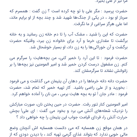
مرا نیز از على بگیرد.
حضرت پرسید : مگر على با تو چه کرده است ؟ زن‏ گفت : همسرم که
سرباز او بود ، در یکى از جنگ‌ها شهید شد و چند بچه از او برایم ماند،
اما على‏ هرگز سراغى از ما نگرفت.
حضرت که این را شنید ، مشک آب را تا دم خانه زن رسانید و به خانه‏
برگشت تا مقدارى خرما و آرد براى خانواده زن‏ ببرد، وقتیکه حضرت
برگشت و آن خوراکی‌ها را به‏ زن داد، او بسیار خوشحال شد.
حضرت فرمود : تا این آرد را خمیر کنى، من بچه‌هایت را سرگرم مى‏
کنم. زن مشغول درست کردن خمیر شد و امیر المومنین نیز بچه‌ها را بر
زانوانش نشاند تا سرگرمشان کند.
حضرت دانه دانه خرماها را در دهان آن یتیمان مى گذاشت و مى فرمود
: بخورید و از على راضى باشید. کار تهیه خمیر که تمام شد، حضرت
فرمود : مادر جان ! تو به بچه هایت برس ، من نان را آماده خواهم کرد.
امیر المومنین کنار تنور رفت.‏ حضرت در حین پختن نان، صورت مبارکش‏
را نزدیک شعله‌هاى آتش مى برد و بخود مى گفت : اى على! بچش
حرارت آتش را، فرداى قیامت جواب‏ این یتیمان را چه خواهى داد ؟
در همان موقع زن‏ همسایه که مى دانست همسایه اش آنچنان وضع
مالى‏ خوبى ندارد که بتواند غذاى گرمى تهیه کند ، با دیدن دودى که از