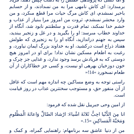
برمى‏دارد: اى کاش نامه‏ى مرا به من نمى‏دادند، و از حسابم
باخبر نمى‏شدم، اى کاش مرگ حیات مرا قطع مى‏کرد، و من
وارد محشر نمى‏شدم، ثروت من امروز مرا بى‏نیاز از عذاب و
خشم خدا نمى‏کند، تمام قدرت و سلطنتم نابود شد، آنگاه از
خداوند خطاب مى‏رسد: او را بگیرید و در غل و زنجیر ببندید،
سپس به جهنم دراندازید، آنگاه او را به زنجیرى که طولش
هفتاد ذراع است درکشید، او به خداوند بزرگ ایمان نیاورد، و
رغبت به اطعام مسکین نشان نداد! براى او در امروز هیچ
دوستى که به فریادش برسد وجود ندارد، و غذایى جز چرک و
خون دوزخیان بهره‏ى او نیست، و کسى جز خطاکاران از آن
طعام نمى‏خورد
«
14
»!
راستى توجه به وضع مساکین چه اندازه مهم است که غافل
از آن منفور حق، و مستوجب سخت‏ترین عذاب در روز قیامت
است
.
از امین وحى جبرییل نقل شده که فرمود
:
انا مِنَ الدُّنْیا احِبُّ ثَلاثَةَ اشْیاءَ: ارْشادَ الضّالِّ وَاعانَةَ الْمَظْلومِ
وَمَحَبَّةَ الْمَساکِینِ‏
«
15
».
من از دنیا عاشق سه برنامه‏ام: راهنمایى گمراه، و کمک و