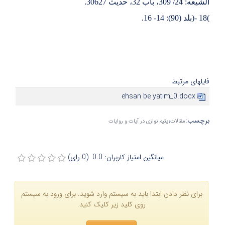
الشیعه: 24/ 309، باب 32، حدیث 30627
.
(
18
)-
بلد (90): 14- 16
.
فایلهای مرتبط
ehsan be yatim_0.docx
برچسب
:
،
مقالات
یتیم نوازی در آیات و روایات
میانگین امتیاز کاربران: 0.0 (0 رای)
برای نظر دادن ابتدا باید به سیستم وارد شوید. برای ورود به سیستم
روی کلید زیر کلیک کنید.