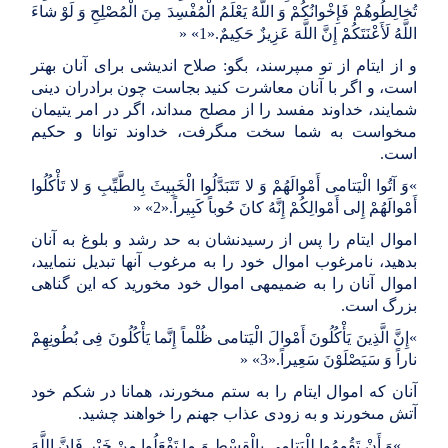
تُخالِطُوهُمْ فَإِخْوانُکُمْ وَ اللَّهُ یَعْلَمُ الْمُفْسِدَ مِنَ الْمُصْلِحِ وَ لَوْ شاءَ
اللَّهُ لَأَعْنَتَکُمْ إِنَّ اللَّهَ عَزِیزٌ حَکِیمٌ
» «1».
و از ایتام از تو مى‏پرسند، بگو: صلاح اندیشى براى آنان بهتر
است، و اگر با آنان معاشرت کنید بجاست چون برادران دینى
شمایند، خداوند مفسد را از مصلح مى‏داند، اگر در امر یتیمان
مى‏خواست به شما سخت مى‏گرفت، خداوند توانا و حکیم
است
.
«
وَ آتُوا الْیَتامى‏ أَمْوالَهُمْ وَ لا تَتَبَدَّلُوا الْخَبِیثَ بِالطَّیِّبِ وَ لا تَأْکُلُوا
أَمْوالَهُمْ إِلى‏ أَمْوالِکُمْ إِنَّهُ کانَ حُوباً کَبِیراً
» «2».
اموال ایتام را پس از رسیدنشان به حد رشد و بلوغ به آنان
بدهید، نامرغوب اموال خود را به مرغوب آنها تبدیل ننمایید،
اموال آنان را به ضمیمه‏ى اموال خود مخورید که این گناهى
بزرگ است
.
«
إِنَّ الَّذِینَ یَأْکُلُونَ أَمْوالَ الْیَتامى‏ ظُلْماً إِنَّما یَأْکُلُونَ فِی بُطُونِهِمْ
ناراً وَ سَیَصْلَوْنَ سَعِیراً
» «3».
آنان که اموال ایتام را به ستم مى‏خورند، همانا در شکم خود
آتش مى‏خورند و به زودى عذاب جهنم را خواهند چشید
.
«...
وَ أَنْ تَقُومُوا لِلْیَتامى‏ بِالْقِسْطِ وَ ما تَفْعَلُوا مِنْ خَیْرٍ فَإِنَّ اللَّهَ