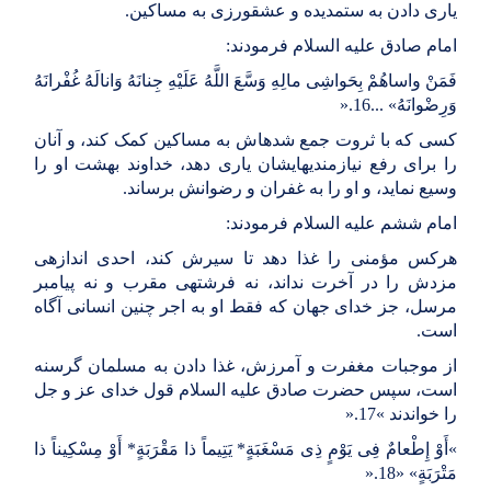
یارى دادن به ستمدیده و عشق‏ورزى به مساکین
.
امام صادق علیه السلام فرمودند
:
فَمَنْ واساهُمْ بِحَواشِى مالِهِ وَسَّعَ اللَّهُ عَلَیْهِ جِنانَهُ وَانالَهُ غُفْرانَهُ
وَرِضْوانَهُ
... «
16
».
کسى که با ثروت جمع شده‏اش به مساکین کمک کند، و آنان
را براى رفع نیازمندیهایشان یارى دهد، خداوند بهشت او را
وسیع نماید، و او را به غفران و رضوانش برساند
.
امام ششم علیه السلام فرمودند
:
هرکس مؤمنى را غذا دهد تا سیرش کند، احدى اندازه‏ى
مزدش را در آخرت نداند، نه فرشته‏ى مقرب و نه پیامبر
مرسل، جز خداى جهان که فقط او به اجر چنین انسانى آگاه
است
.
از موجبات مغفرت و آمرزش، غذا دادن به مسلمان گرسنه
است، سپس حضرت صادق علیه السلام قول خداى عز و جل
را خواندند
«
17
».
«
أَوْ إِطْعامٌ فِی یَوْمٍ ذِی مَسْغَبَةٍ* یَتِیماً ذا مَقْرَبَةٍ* أَوْ مِسْکِیناً ذا
مَتْرَبَةٍ
» «
18
».