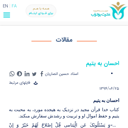
EN
FA
هـمـه با هــم
برای فــردای ایتـــام
مقالات
احسان به یتیم
استاد حسین انصاریان
فایلهای مرتبط
۱۳۹۴/۰۶/۲۵
احسان به یتیم‏
کتاب خدا قرآن مجید در نزدیک به هیجده مورد، به محبت به
یتیم و حفظ اموال او و تربیت و رشدش سفارش مى‏کند
.
«...
وَ یَسْئَلُونَکَ عَنِ الْیَتامى‏ قُلْ إِصْلاحٌ لَهُمْ خَیْرٌ وَ إِنْ