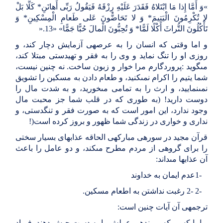
«
وَ أَمَّا إِذا مَا ابْتَلاهُ فَقَدَرَ عَلَیْهِ رِزْقَهُ فَیَقُولُ رَبِّی أَهانَنِ* کَلَّا بَلْ
لا تُکْرِمُونَ الْیَتِیمَ* وَ لا تَحَاضُّونَ عَلى‏ طَعامِ الْمِسْکِینِ* وَ
تَأْکُلُونَ التُّراثَ أَکْلًا لَمًّا* وَ تُحِبُّونَ الْمالَ حُبًّا جَمًّا
» «
13
».
و اما وقتى که انسان را به عرصه‏ى آزمایش دچار کند، و
روزى او را تنگ نماید و وى را به فقر و تهیدستى مبتلا کند،
مى‏گوید
:
پروردگارم مرا خوار و زبون ساخت. نه چنین نیست،
شما یتیم را اکرام نمى‏کنید، و طعام دادن به مسکین را تشویق
نمى‏نمایید، و ارث را به تمامى مى‏خورید، و به شدت مال را
دوست دارید! (به طورى که در قلب شما جز محبت مال
وجود ندارد، این امور است که به صورت فقر و تنگدستى، و
ندارى و خوارى در زندگى شما ظهور و بروز کرده است
!)
قرآن مجید در سوره‏ى مبارکه‏ى الحاقه عذابهاى بسیار سختى
را براى گروهى از مردم مطرح مى‏کند، و دو عامل را باعث
آن عذابها مى‏داند
:
1-
عدم ایمان به خداوند
2-
2-
رغبت نداشتن به اطعام مسکین
.
ترجمه‏ى آن آیات چنین است
:
و اما کسى که پرونده‏ى عملش را به دست چپش دهند، فریاد