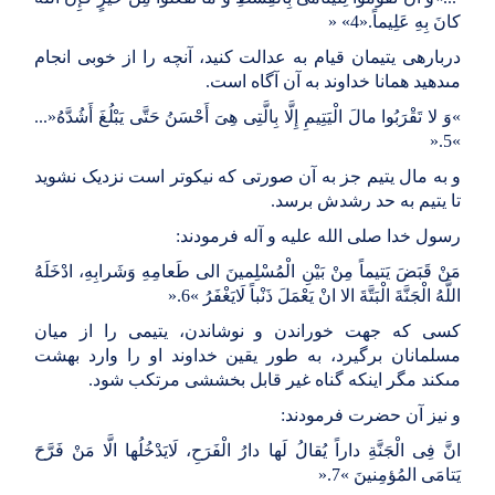
کانَ بِهِ عَلِیماً
» «4».
درباره‏ى یتیمان قیام به عدالت کنید، آنچه را از خوبى انجام
مى‏دهید همانا خداوند به آن آگاه است
.
«
وَ لا تَقْرَبُوا مالَ الْیَتِیمِ إِلَّا بِالَّتِی هِیَ أَحْسَنُ حَتَّى یَبْلُغَ أَشُدَّهُ
...»
».
5
«
و به مال یتیم جز به آن صورتى که نیکوتر است نزدیک نشوید
تا یتیم به حد رشدش برسد
.
رسول خدا صلى الله علیه و آله فرمودند
:
مَنْ قَبَضَ یَتیماً مِنْ بَیْنِ الْمُسْلِمینَ الى‏ طَعامِهِ وَشَرابِهِ، ادْخَلَهُ
اللَّهُ الْجَنَّةَ الْبَتَّةَ الا انْ یَعْمَلَ ذَنْباً لَایَغْفَرُ
«
6
».
کسى که جهت خوراندن و نوشاندن، یتیمى را از میان
مسلمانان برگیرد، به طور یقین خداوند او را وارد بهشت
مى‏کند مگر اینکه گناه غیر قابل بخششى مرتکب شود
.
و نیز آن حضرت فرمودند
:
انَّ فِى الْجَنَّةِ داراً یُقالُ لَها دارُ الْفَرَحِ، لَایَدْخُلُها الَّا مَنْ فَرَّحَ
یَتامَى المُؤمِنینَ‏
«
7
».