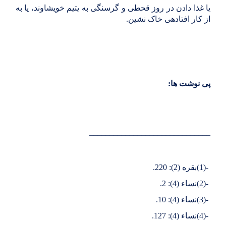
یا غذا دادن در روز قحطى و گرسنگى به یتیم خویشاوند، یا به
از کار افتاده‏ى خاک نشین
.
پی نوشت ها
:
______________________________
(1)-
بقره (2): 220
.
(2)-
نساء (4): 2
.
(3)-
نساء (4): 10
.
(4)-
نساء (4): 127
.