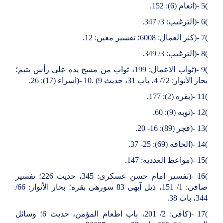
(
5
)-
انعام (6): 152
.
(
6
)-
الترغیب: 3/ 347
.
(
7
)-
کنز العمال: 6008؛ تفسیر معین: 12
.
(
8
)-
الترغیب: 3/ 349
.
(
9
)-
ثواب الاعمال: 199، ثواب من مسح یده على رأس یتیم؛
بحار الأنوار: 72/ 4، باب 31، حدیث 9
. (
10
)-
اسراء (17): 26
.
(
11
)-
بقره (2): 177
.
(
12
)-
توبه (9): 60
.
(
13
)-
فجر (89): 16- 20
.
(
14
)-
الحاقه (69): 25- 37
.
(
15
)-
مواعظ العددیه: 147
.
(
16
)-
تفسیر امام حسن عسکرى: 345، حدیث 226؛ تفسیر
صافى: 1/ 151، ذیل آیه‏ى 83 سوره‏ى بقره؛ بحار الأنوار: 66/
344، باب 38
.
(
17
)-
کافى: 2/ 201، باب اطعام المؤمن، حدیث 6؛ وسائل