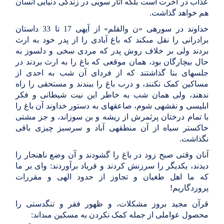
عذاب در آخرت است بلکه آثار سویى در زندگى دنیایى انسان
هم خواهد گذاشت
.
خداوند در سوره‏ى «ن والقلم» از آیه‏ى 17 تا 33 داستان
برادرانى را نقل مى‏کند که باغ آبادى را از پدر خود به ارث
بردند ولى بر خلاف روش پدر که‏ مردى سخى و دلسوز به
حال بیچارگان بود، همان موقعى که باغ را به ارث بردند در
جلسه‏اى بنا گذاشتند که از فرداى آن شب به احدى از
مساکین کمک نکنند، و درب باغ را ببندند و مستحقى را راه
ندهند، ولى همان شب به خاطر این نیت شیطانى و فکر
ابلیسى و نقشه‏ى شوم، صاعقه‏اى به دستور خداوند آن باغ را
با تمام درختان پرثمرش از ریشه و بن سوزاند، و جز مشتى
خاکستر سیاه از آن منطقه‏ى آباد و سرسبز چیزى باقى
نگذاشت
.
آنان وقتى صبح زود در باغ را گشودند و آن وضع ناهنجار را
دیدند، یکدیگر را سرزنش کردند و فریاد برآوردند: واى بر ما
که ما اهل طغیان و تجاوز از حدود الهى و مقررات
پروردگاریم
!
قرآن مجید بروز مشکلات، و ظهور فقر و تنگدستى را
محصول عواملى از جمله کمک نکردن به مسکین مى‏داند
: