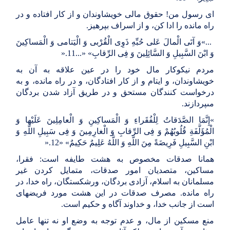
اى رسول من! حقوق مالى خویشاوندان و از کار افتاده و در
راه مانده را ادا کن، و از اسراف بپرهیز
.
«...
وَ آتَى الْمالَ عَلى‏ حُبِّهِ ذَوِی الْقُرْبى‏ وَ الْیَتامى‏ وَ الْمَساکِینَ
وَ ابْنَ السَّبِیلِ وَ السَّائِلِینَ وَ فِی الرِّقابِ
...» «
11
».
مردم نیکوکار مال خود را در عین علاقه به آن به
خویشاوندان، و ایتام و از کار افتادگان، و در راه مانده، و به
درخواست کنندگان مستحق و در طریق آزاد شدن بردگان
مى‏پردازند
.
«
إِنَّمَا الصَّدَقاتُ لِلْفُقَراءِ وَ الْمَساکِینِ وَ الْعامِلِینَ عَلَیْها وَ
الْمُؤَلَّفَةِ قُلُوبُهُمْ وَ فِی الرِّقابِ وَ الْغارِمِینَ وَ فِی سَبِیلِ اللَّهِ وَ
ابْنِ السَّبِیلِ فَرِیضَةً مِنَ اللَّهِ وَ اللَّهُ عَلِیمٌ حَکِیمٌ
» «
12
».
همانا صدقات مخصوص به هشت طایفه است: فقرا،
مساکین، متصدیان امور صدقات، متمایل کردن غیر
مسلمانان به اسلام، آزادى بردگان، ورشکستگان، راه خدا، در
راه مانده. مصرف صدقات در این هشت مورد فریضه‏اى
است از جانب خدا، و خداوند آگاه و حکیم است
.
منع مسکین از مال، و عدم توجه به وضع او نه تنها عامل