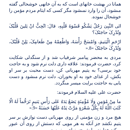
همانا در بهشت خانه‏اى است که به آن خانه‏ى خوشحالى گفته
مى‏شود، آن را وارد نمى‏شود مگر کسى که ایتام مردم مؤمن را
خوشحال نموده
.
اتَى النَّبِىَ رَجُلٌ یَشْکُو قَسْوَةَ قَلْبِهِ، قالَ: اتُحِبُّ انْ یَلینَ قَلْبُکَ
وَتُدْرِکَ حاجَتَکَ؟
ارْحَمِ الْیَتیمَ، وَامْسَحْ رَأْسَهُ، وَاطْعِمْهُ مِنْ طَعامِکَ، یَلِنْ قَلْبُکَ،
وَتُدْرِکَ حاجَتَکَ‏
«
8
».
مردى به محضر پیامبر شرفیاب شد و از سنگدلى شکایت
کرد، حضرت فرمودند: علاقه دارى دلت نرم شود و به حاجت
خود برسى؟ به یتیم مهربانى کن، دست محبت بر سر او
بکش، از غذاى خود به او بخوران، دلت نرم مى‏شود و دست
یابى به حاجتت برایت میسر مى‏گردد
.
حضرت على علیه السلام فرمودند
:
ما مِنْ مُؤمِنٍ وَلَا مُؤْمِنَةٍ یَضَعُ یَدَهُ عَلى‏ رَأْسِ یَتیمٍ تَرَحُّماً لَهُ الّا
کَتَبَ اللَّهُ لَهُ بِکُلِّ شَعْرَةٍ مَرَّتْ یَدُهُ عَلَیْهَا حَسَنَةً
«
9
».
هیچ مرد و زن مؤمنى از روى مهربانى دست نوازش بر سر
یتیم نکشد جز آنکه به هر مویى که دستش از روى آن عبور
مى‏کند خداوند برایش حسنه‏اى مى‏نویسد
.