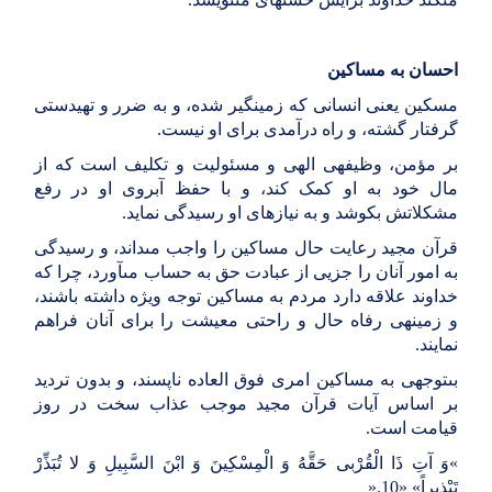
احسان به مساکین‏
مسکین یعنى انسانى که زمین‏گیر شده، و به ضرر و تهیدستى
گرفتار گشته، و راه درآمدى براى او نیست
.
بر مؤمن، وظیفه‏ى الهى و مسئولیت و تکلیف است که از
مال خود به او کمک کند، و با حفظ آبروى او در رفع
مشکلاتش بکوشد و به نیازهاى او رسیدگى نماید
.
قرآن مجید رعایت حال مساکین را واجب مى‏داند، و رسیدگى
به امور آنان را جزیى از عبادت حق به حساب مى‏آورد، چرا که
خداوند علاقه دارد مردم به مساکین توجه ویژه داشته باشند،
و زمینه‏ى رفاه حال و راحتى معیشت را براى آنان فراهم
نمایند
.
بى‏توجهى به مساکین امرى فوق العاده ناپسند، و بدون تردید
بر اساس آیات قرآن مجید موجب عذاب سخت در روز
قیامت است
.
«
وَ آتِ ذَا الْقُرْبى‏ حَقَّهُ وَ الْمِسْکِینَ وَ ابْنَ السَّبِیلِ وَ لا تُبَذِّرْ
تَبْذِیراً
» «
10
».