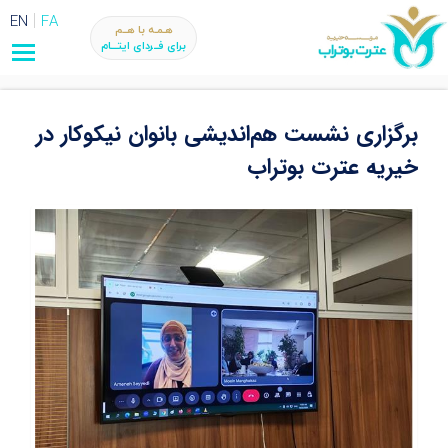
EN
FA
هـمـه با هــم
برای فــردای ایتـــام
برگزاری نشست هم‌اندیشی بانوان نیکوکار در
خیریه عترت بوتراب