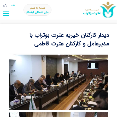
EN
FA
هـمـه با هــم
برای فــردای ایتـــام
دیدار کارکنان خیریه عترت بوتراب با
مدیرعامل و کارکنان عترت فاطمی