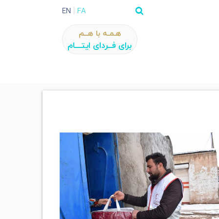
EN
FA
هـمـه با هــم
برای فــردای ایتـــام