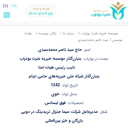
EN
FA
هـمـه با هــم
برای فــردای ایتـــام
موسسه خیریه عترت بوتراب
|
درباره ما
|
ارکان موسسه
|
هیات
موسس
|
سید ناصر محمدسیدی
اسم:
حاج سید ناصر محمدسیدی
سمت در بوتراب:
بنیان‌گذار موسسه خیریه عترت بوتراب
نایب رئیس هیات امنا
بنیان‌گذار شبکه ملی خیریه‌های حامی ایتام
تاریخ تولد:
1342
محل تولد:
خوی
تحصیلات:
فوق لیسانس
شغل:
مدیرعامل شرکت سیما جنرال تریدینگ در دوبی
بازرگان و خ
یّر بین‌المللی